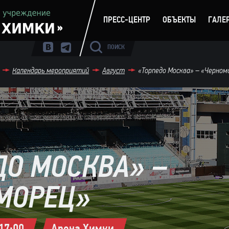
ПРЕСС-ЦЕНТР
ОБЪЕКТЫ
ГАЛЕ
ПОИСК
Календарь мероприятий
Август
«Торпедо Москва» – «Черном
ДО МОСКВА» –
МОРЕЦ»
17:00
Арена Химки