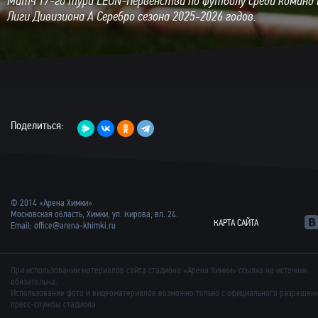
Матч 17-го тура LEON-Первенства по футболу среди команд
Лиги Дивизиона А Серебро сезона 2025-2026 годов.
Поделиться:
© 2014 «Арена Химки»
Московская область, Химки, ул. Кирова, вл. 24.
КАРТА САЙТА
Email:
office@arena-khimki.ru
При использовании материалов сайта стадиона «Арена Химки» ссылка на источник
обязательна.
Использование фото и видеоматериалов возможно только с официального разрешен
пресс-службы стадиона.