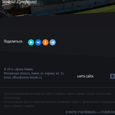
команд (Суперлига).
Поделиться:
© 2014 «Арена Химки»
Московская область, Химки, ул. Кирова, вл. 24.
КАРТА САЙТА
Email:
office@arena-khimki.ru
При использовании материалов сайта стадиона «Арена Химки» ссылка на источник
обязательна.
Использование фото и видеоматериалов возможно только с официального разрешен
пресс-службы стадиона.
В МАТЧЕ УЧАСТВОВАЛА —
СТУДИЯ EX