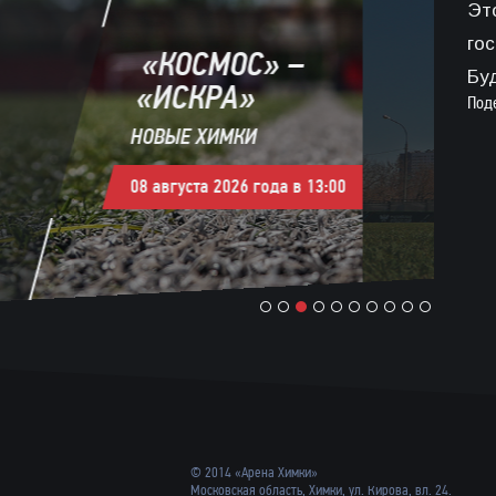
Эт
«ДИНАМО–
гос
2» –
Бу
«АМКАР»
Под
РОДИНА
08 августа 2026 года в 16:00
1
2
3
4
5
6
7
8
9
10
© 2014 «Арена Химки»
Московская область, Химки, ул. Кирова, вл. 24.