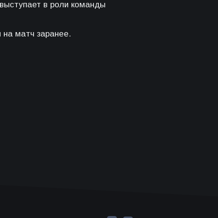
 выступает в роли команды
«РОДИНА» –
 на матч заранее.
«АКРОН»
АРЕНА ХИМКИ
15 августа 2026 года в 14:00