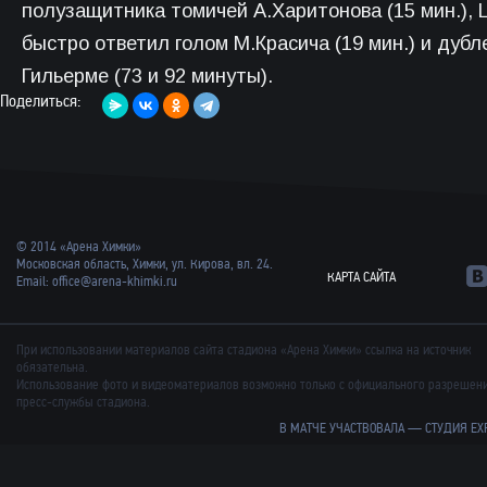
полузащитника томичей А.Харитонова (15 мин.),
быстро ответил голом М.Красича (19 мин.) и дубл
Гильерме (73 и 92 минуты).
Поделиться:
© 2014 «Арена Химки»
Московская область, Химки, ул. Кирова, вл. 24.
КАРТА САЙТА
Email:
office@arena-khimki.ru
При использовании материалов сайта стадиона «Арена Химки» ссылка на источник
обязательна.
Использование фото и видеоматериалов возможно только с официального разрешен
пресс-службы стадиона.
В МАТЧЕ УЧАСТВОВАЛА —
СТУДИЯ EX