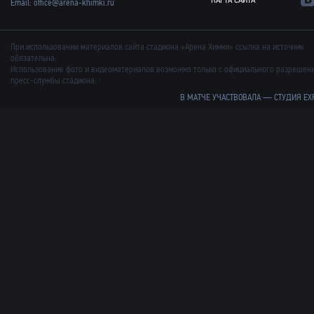
КАРТА САЙТА
Email:
office@arena-khimki.ru
При использовании материалов сайта стадиона «Арена Химки» ссылка на источник
обязательна.
Использование фото и видеоматериалов возможно только с официального разрешен
пресс-службы стадиона.
В МАТЧЕ УЧАСТВОВАЛА —
СТУДИЯ EX