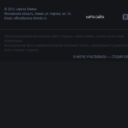
© 2014 «Арена Химки»
Московская область, Химки, ул. Кирова, вл. 24.
КАРТА САЙТА
Email:
office@arena-khimki.ru
При использовании материалов сайта стадиона «Арена Химки» ссылка на источник
обязательна.
Использование фото и видеоматериалов возможно только с официального разрешен
пресс-службы стадиона.
В МАТЧЕ УЧАСТВОВАЛА —
СТУДИЯ EX