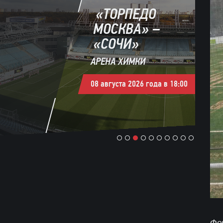
«ТОРПЕДО
МОСКВА» –
«СОЧИ»
АРЕНА ХИМКИ
08 августа 2026 года в 18:00
1
2
3
4
5
6
7
8
9
10
Фо