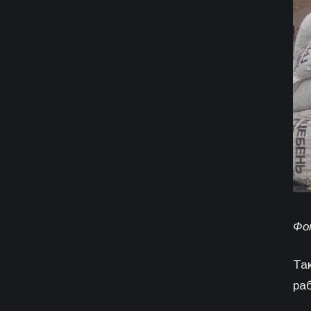
Фо
Та
ра