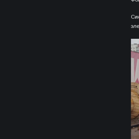
Си
эл