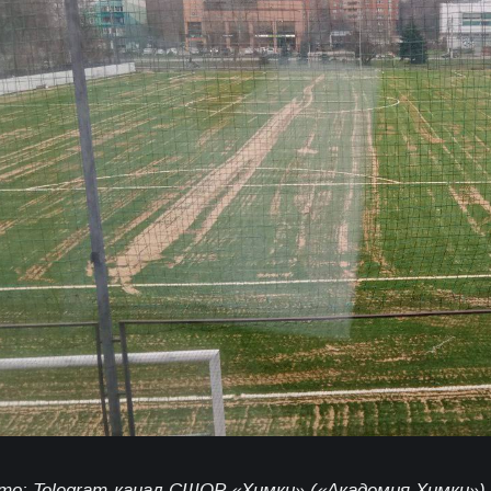
«
«
АРЕ
15 а
то: Telegram-канал СШОР «Химки» («Академия Химки»)