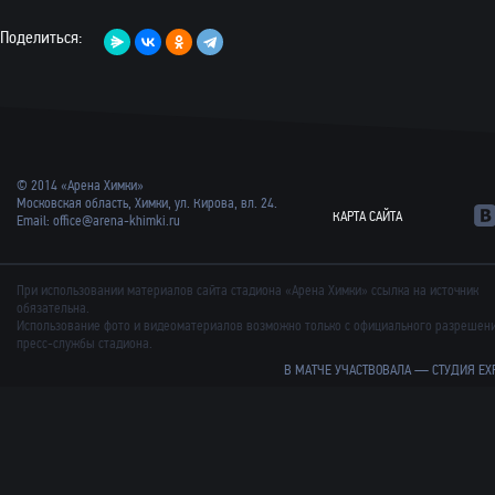
Поделиться:
© 2014 «Арена Химки»
Московская область, Химки, ул. Кирова, вл. 24.
КАРТА САЙТА
Email:
office@arena-khimki.ru
При использовании материалов сайта стадиона «Арена Химки» ссылка на источник
обязательна.
Использование фото и видеоматериалов возможно только с официального разрешен
пресс-службы стадиона.
В МАТЧЕ УЧАСТВОВАЛА —
СТУДИЯ EX