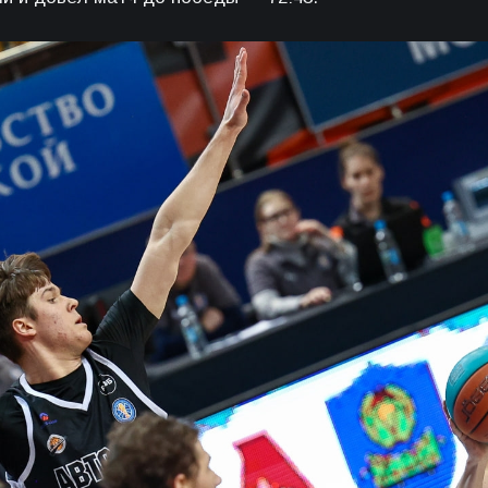
«
«
АРЕ
30 а