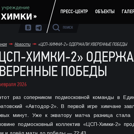
ПРЕСС-ЦЕНТР
ОБЪЕКТЫ
ГАЛЕ
ПОИСК
вная
Новости
«ЦСП-ХИМКИ-2» ОДЕРЖАЛИ УВЕРЕННЫЕ ПОБЕДЫ
ЦСП-ХИМКИ-2» ОДЕРЖ
ВЕРЕННЫЕ ПОБЕДЫ
февраля 2026
этот раз соперником подмосковной команды в Еди
ратовский «Автодор-2». В первой игре химчане за
рвых минут. Уже к экватору матча разница стала 
ловине подмосковный коллектив «ЦСП-Химки-2» про
ли и довёл матч до победы — 72:43.