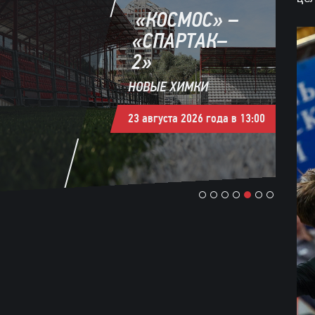
«КОСМОС» –
«СПАРТАК–
2»
НОВЫЕ ХИМКИ
23 августа 2026 года в 13:00
1
2
3
4
5
6
7