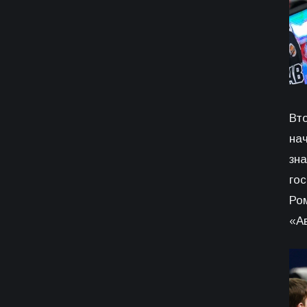
Вт
на
зн
го
Ро
«А