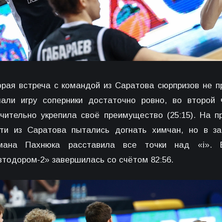
орая встреча с командой из Саратова сюрпризов не п
чали игру соперники достаточно ровно, во второй
ачительно укрепила своё преимущество (25:15). На 
сти из Саратова пытались догнать химчан, но в з
мана Пахнюка расставила все точки над «i». 
втодором-2» завершилась со счётом 82:56.