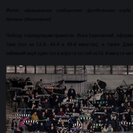
Фото:
официальное сообщество футбольного клуба
Москва» (Вконтакте)
Победу торпедовцам принесли: Илья Берковский, оформи
трик (гол на 13-й, 44-й и 49-й минутах), а также Дани
забивший ещё один гол в ворота гостей на 55-й минуте ма