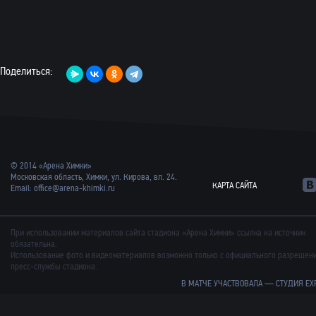
Поделиться:
© 2014 «Арена Химки»
Московская область, Химки, ул. Кирова, вл. 24.
КАРТА САЙТА
Email:
office@arena-khimki.ru
При использовании материалов сайта стадиона «Арена Химки» ссылка на источник
обязательна.
Использование фото и видеоматериалов возможно только с официального разрешен
пресс-службы стадиона.
В МАТЧЕ УЧАСТВОВАЛА —
СТУДИЯ EX