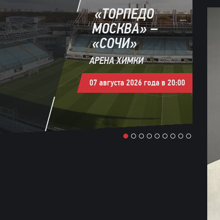
«КОСМОС» –
«ИСКРА»
НОВЫЕ ХИМКИ
08 августа 2026 года в 13:00
1
2
3
4
5
6
7
8
9