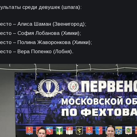
зультаты среди девушек (шпага):
место – Алиса Шаман (Звенигород);
место – София Лобанова (Химки);
место – Полина Жаворонкова (Химки);
есто – Вера Попенко (Лобня).