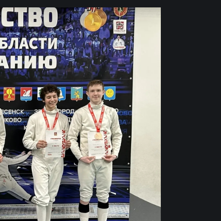
ДИНАМО–
 –
АМКАР»
ИНА
вгуста 2026 года в 16:00