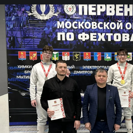
«
2»
«
РОД
08 а