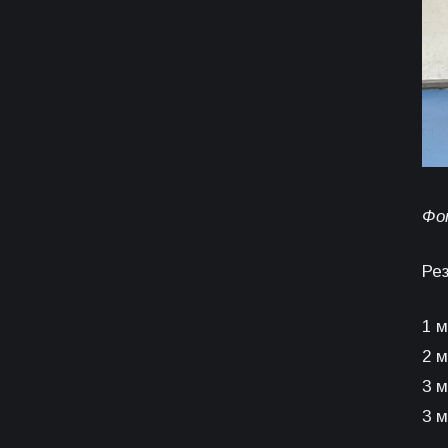
Фо
Ре
1 
2 
3 м
3 м