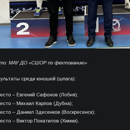
то: МАУ ДО «СШОР по фехтованию»
зультаты среди юношей (шпага):
место – Евгений Сафонов (Лобня);
место – Михаил Карпов (Дубна);
есто – Даниил Здесенков (Воскресенск);
есто – Виктор Покатилов (Химки).