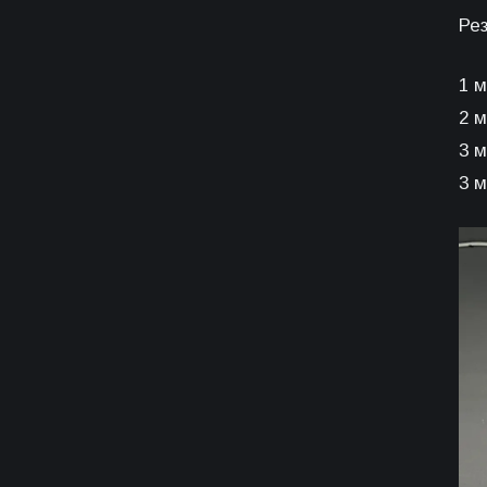
Ре
1 
2 
3 
3 м