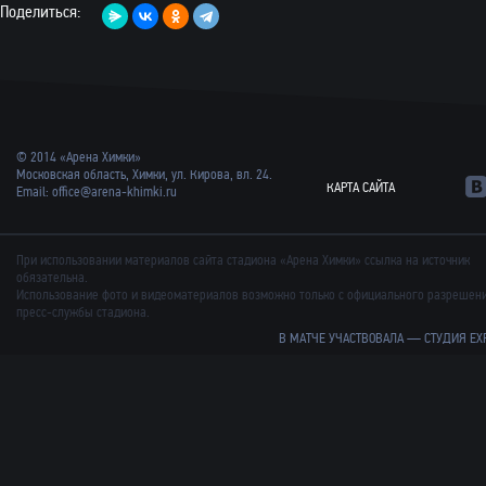
Поделиться:
© 2014 «Арена Химки»
Московская область, Химки, ул. Кирова, вл. 24.
КАРТА САЙТА
Email:
office@arena-khimki.ru
При использовании материалов сайта стадиона «Арена Химки» ссылка на источник
обязательна.
Использование фото и видеоматериалов возможно только с официального разрешен
пресс-службы стадиона.
В МАТЧЕ УЧАСТВОВАЛА —
СТУДИЯ EX