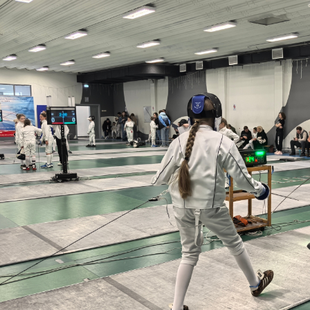
«
«
АРЕ
16 с