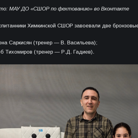
то: МАУ ДО «СШОР по фехтованию» во Вконтакте
спитанники Химкинской СШОР завоевали две бронзовы
она Саркисян (тренер — В. Васильева);
еб Тихомиров (тренер — Р.Д. Гадиев).