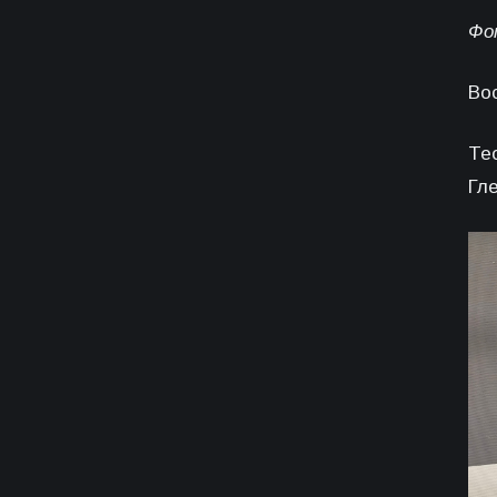
Фо
Во
Те
Гл