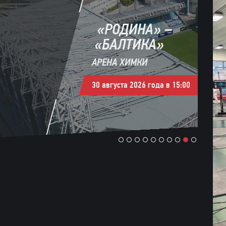
«РОДИНА» –
«БАЛТИКА»
АРЕНА ХИМКИ
30 августа 2026 года в 15:00
1
2
3
4
5
6
7
8
9
10