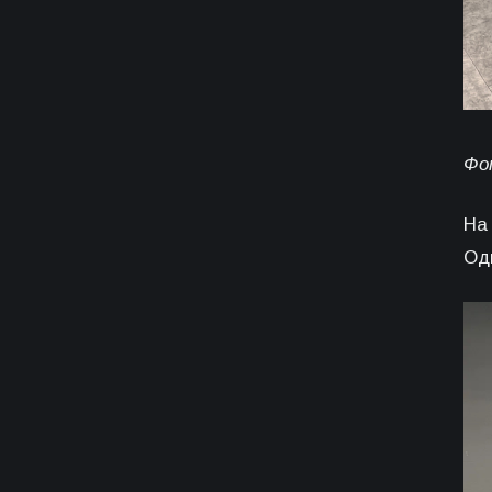
Фо
На
Од