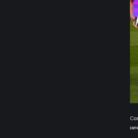
Со
нич