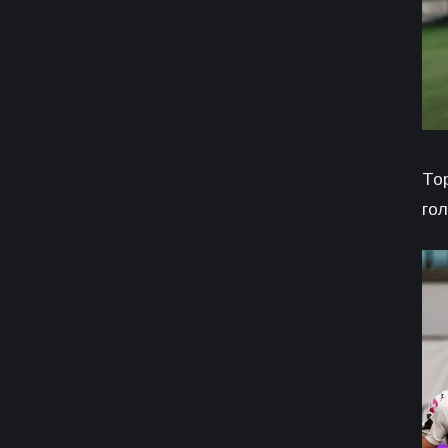
То
гол