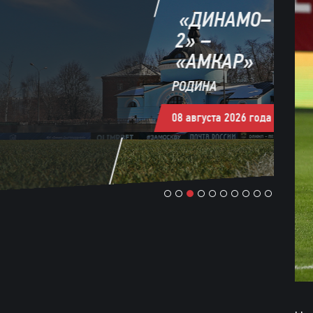
«ДИНАМО–
2» –
«АМКАР»
РОДИНА
08 августа 2026 года в 16:00
1
2
3
4
5
6
7
8
9
10