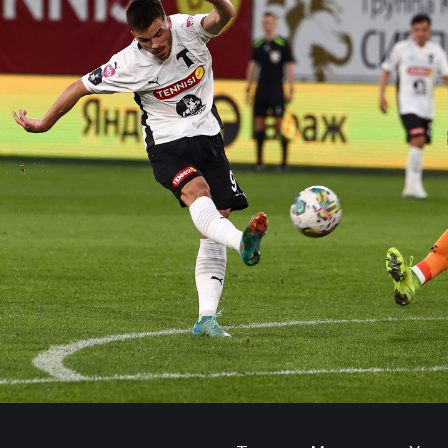
«
«
АРЕ
15 а