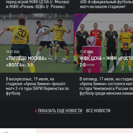
перед игрой ЖФК ЦСКА (г. Москва)
600-й официальный футболь
и ЖФК «Рязань-ВДВ» (г. Рязань).
матч на нашем стадионе!
19.07.2026
17.07.2026
«ТОРПЕДО МОСКВА» –
ЖФК ЦСКА – ЖФК «РОСТО
«ВОЛГА»: 3:1
2:0
В воскресенье, 19 июля, на
В пятницу, 17 июля, на стади
стадионе «Арена Химки» прошёл
«Арена Химки» состоялся мат
матч 2-го тура ПАРИ Первенства по
го тура Чемпионата России п
футболу.
футболу среди женских коман
ПОКАЗАТЬ ЕЩЕ НОВОСТИ
ВСЕ НОВОСТИ