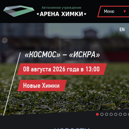
EN
«КОСМОС» – «ИСКРА»
08 августа 2026 года в 13:00
Новые Химки
1
2
3
4
5
6
7
8