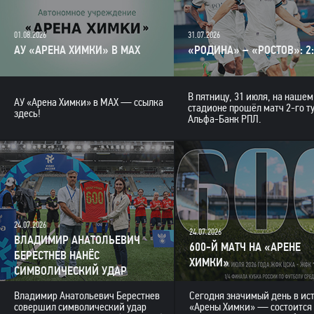
01.08.2026
31.07.2026
АУ «АРЕНА ХИМКИ» В MAX
«РОДИНА» – «РОСТОВ»: 2
В пятницу, 31 июля, на нашем
АУ «Арена Химки» в MAX — ссылка
стадионе прошёл матч 2-го т
здесь!
Альфа-Банк РПЛ.
24.07.2026
24.07.2026
ВЛАДИМИР АНАТОЛЬЕВИЧ
600-Й МАТЧ НА «АРЕНЕ
БЕРЕСТНЕВ НАНЁС
ХИМКИ»
СИМВОЛИЧЕСКИЙ УДАР
Владимир Анатольевич Берестнев
Сегодня значимый день в ис
совершил символический удар
«Арены Химки» — состоится