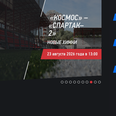
«КОСМОС» –
«СПАРТАК–
2»
НОВЫЕ ХИМКИ
23 августа 2026 года в 13:00
1
2
3
4
5
6
7
8
9
10