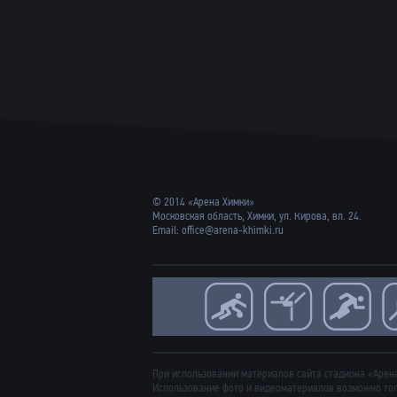
© 2014 «Арена Химки»
Московская область, Химки, ул. Кирова, вл. 24.
Email:
office@arena-khimki.ru
При использовании материалов сайта стадиона «Арена
Использование фото и видеоматериалов возможно тол