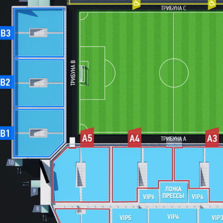
«
«
АРЕ
30 а