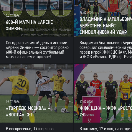
24.07.2026
24.07.2026
ВЛАДИМИР АНАТОЛЬЕВИ
600-Й МАТЧ НА «АРЕНЕ
БЕРЕСТНЕВ НАНЁС
ХИМКИ»
СИМВОЛИЧЕСКИЙ УДАР
Сегодня значимый день в истории
Владимир Анатольевич Бере
«Арены Химки» — состоится ровно
совершил символический уд
600-й официальный футбольный
перед игрой ЖФК ЦСКА (г. М
матч на нашем стадионе!
и ЖФК «Рязань-ВДВ» (г. Ряза
19.07.2026
17.07.2026
«ТОРПЕДО МОСКВА» –
ЖФК ЦСКА – ЖФК «РОСТО
«ВОЛГА»: 3:1
2:0
В воскресенье, 19 июля, на
В пятницу, 17 июля, на стади