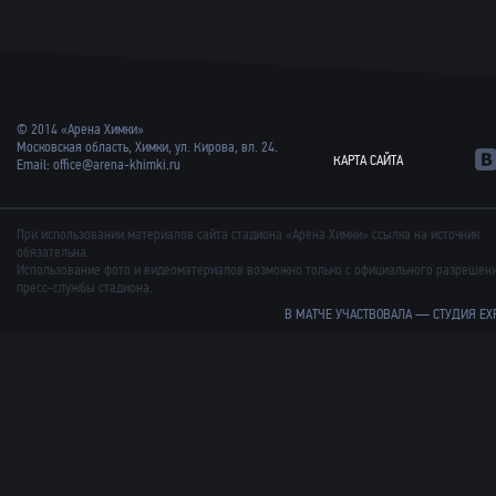
© 2014 «Арена Химки»
Московская область, Химки, ул. Кирова, вл. 24.
КАРТА САЙТА
Email:
office@arena-khimki.ru
При использовании материалов сайта стадиона «Арена Химки» ссылка на источник
обязательна.
Использование фото и видеоматериалов возможно только с официального разрешен
пресс-службы стадиона.
В МАТЧЕ УЧАСТВОВАЛА —
СТУДИЯ EX