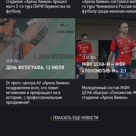
стадионе «Арена Химки» прошёл
«Арена Химки» состоялся мат
матч 2-го тура ПАРИ Первенства по
го тура Чемпионата России п
футболу.
футболу среди женских кома
12.07.2026
12.07.2026
ЖФК ЦСКА-М – ЖФК
ДЕНЬ ФОТОГРАФА: 12 ИЮЛЯ
«ЛОКОМОТИВ-М»: 2:1
От пресс‑центра АУ «Арена Химки»
поздравляем всех, кто ловит
Молодежный состав ЖФК
мгновения и превращает их в
ЦСКА обыграл «Локомотив-М
историю, с профессиональным
стадионе «Арена Химки».
праздником!
ПОКАЗАТЬ ЕЩЕ НОВОСТИ