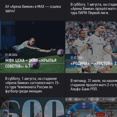
В субботу, 1 августа, на стад
АУ «Арена Химки» в MAX — ссылка
«Арена Химки» прошёл матч 
здесь!
тура ПАРИ-Первой лиги.
01.08.2026
31.07.2026
ЖФК ЦСКА – ЖФК «КРЫЛЬЯ
«РОДИНА» – «РОСТОВ»: 2
СОВЕТОВ»: 4:1
В субботу, 1 августа, на стадионе
В пятницу, 31 июля, на наше
«Арена Химки» состоялся матч 15-
стадионе прошёл матч 2-го т
го тура Чемпионата России по
Альфа-Банк РПЛ.
футболу среди женщин.