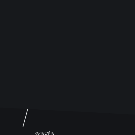
«
«
2»
НОВ
23 а
КАРТА САЙТА