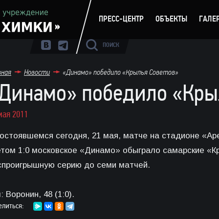
ПРЕСС-ЦЕНТР
ОБЪЕКТЫ
ГАЛЕ
ПОИСК
вная
Новости
«Динамо» победило «Крылья Советов»
Динамо» победило «Кры
мая 2011
состоявшемся сегодня, 21 мая, матче на стадионе «А
етом 1:0 московское «Динамо» обыграло самарские «К
спроигрышную серию до семи матчей.
: Воронин, 48 (1:0).
елиться: