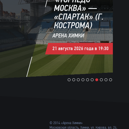
МОСКВА» —
«СПАРТАК» (Г.
КОСТРОМА)
АРЕНА ХИМКИ
21 августа 2026 года в 19:30
1
2
3
4
5
6
7
8
9
10
© 2014 «Арена Химки»
Московская область, Химки, ул. Кирова, вл. 24.