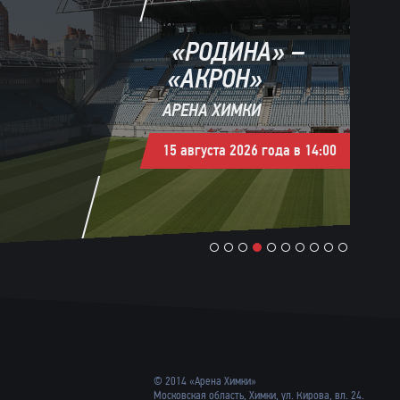
«РОДИНА» –
«АКРОН»
АРЕНА ХИМКИ
15 августа 2026 года в 14:00
1
2
3
4
5
6
7
8
9
10
© 2014 «Арена Химки»
Московская область, Химки, ул. Кирова, вл. 24.