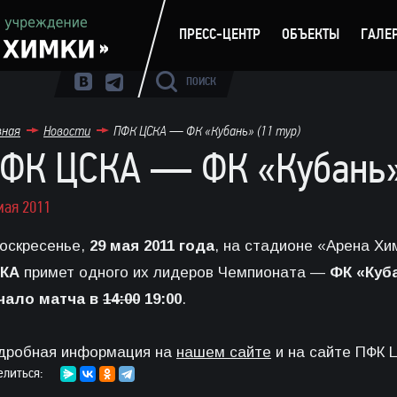
ПРЕСС-ЦЕНТР
ОБЪЕКТЫ
ГАЛЕ
ПОИСК
вная
Новости
ПФК ЦСКА — ФК «Кубань» (11 тур)
ФК ЦСКА — ФК «Кубань» 
мая 2011
воскресенье,
29 мая 2011 года
, на стадионе «Арена Хим
КА
примет одного их лидеров Чемпионата —
ФК «Куб
чало матча в
14:00
19:00
.
дробная информация на
нашем сайте
и на сайте ПФК 
елиться: