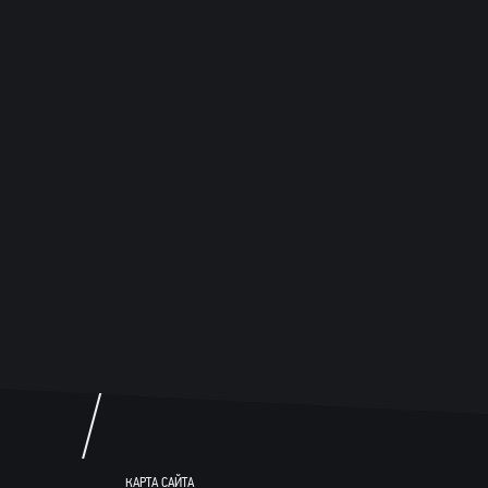
«
КО
«
АРЕ
17 а
КАРТА САЙТА